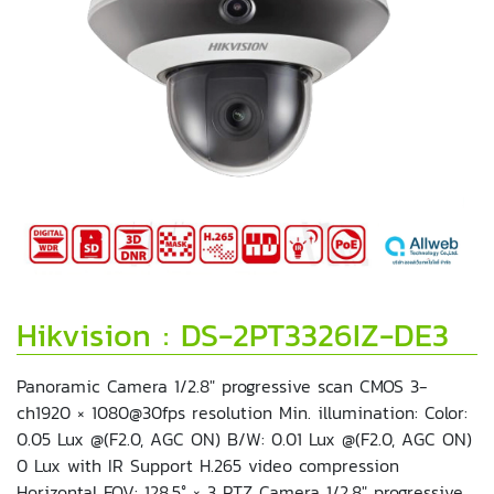
Hikvision : DS-2PT3326IZ-DE3
Panoramic Camera 1/2.8″ progressive scan CMOS 3-
ch1920 × 1080@30fps resolution Min. illumination: Color:
0.05 Lux @(F2.0, AGC ON) B/W: 0.01 Lux @(F2.0, AGC ON)
0 Lux with IR Support H.265 video compression
Horizontal FOV: 128.5° × 3 PTZ Camera 1/2.8″ progressive